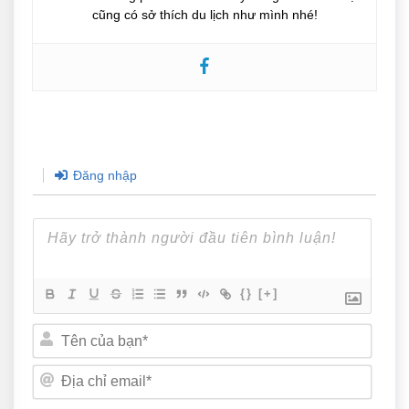
cũng có sở thích du lịch như mình nhé!
Đăng nhập
{}
[+]
Tên
của
bạn*
Địa
chỉ
email