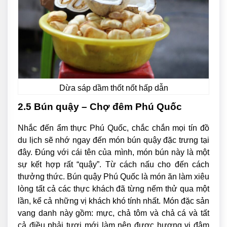
Dừa sáp dầm thốt nốt hấp dẫn
2.5 Bún quậy – Chợ đêm Phú Quốc
Nhắc đến ẩm thực Phú Quốc, chắc chắn mọi tín đồ
du lịch sẽ nhớ ngay đến món bún quậy đặc trưng tại
đây. Đúng với cái tên của mình, món bún này là một
sự kết hợp rất “quậy”. Từ cách nấu cho đến cách
thưởng thức. Bún quậy Phú Quốc là món ăn làm xiêu
lòng tất cả các thực khách đã từng nếm thử qua một
lần, kể cả những vị khách khó tính nhất. Món đặc sản
vang danh này gồm: mực, chả tôm và chả cá và tất
cả điều phải tươi mới làm nên được hương vị đậm