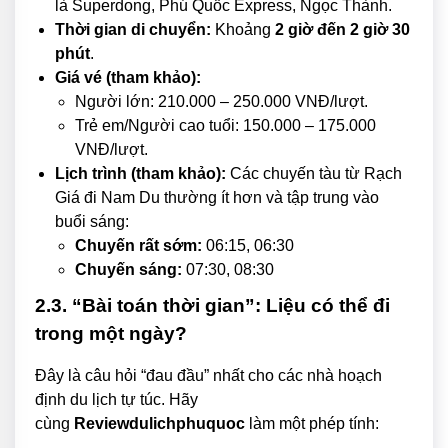
là Superdong, Phú Quốc Express, Ngọc Thành.
Thời gian di chuyển:
Khoảng
2 giờ đến 2 giờ 30
phút
.
Giá vé (tham khảo):
Người lớn: 210.000 – 250.000 VNĐ/lượt.
Trẻ em/Người cao tuổi: 150.000 – 175.000
VNĐ/lượt.
Lịch trình (tham khảo):
Các chuyến tàu từ Rạch
Giá đi Nam Du thường ít hơn và tập trung vào
buổi sáng:
Chuyến rất sớm:
06:15, 06:30
Chuyến sáng:
07:30, 08:30
2.3. “Bài toán thời gian”: Liệu có thể đi
trong một ngày?
Đây là câu hỏi “đau đầu” nhất cho các nhà hoạch
định du lịch tự túc. Hãy
cùng
Reviewdulichphuquoc
làm một phép tính: