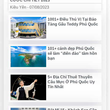
CƯỚC CHI TIẾT 2023
Kiều Yên
-
07/08/2023
1001+ Điều Thú Vị Tại Bảo
Tàng Gấu Teddy Phú Quốc
101+ cảnh đẹp Phú Quốc
sẽ làm “điên đảo” tâm hồn
bạn
5+ Địa Chỉ Thuê Thuyền
Câu Mực Ở Phú Quốc Uy
Tín Nhất