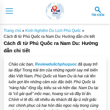
TÌM KIẾM
Trang chủ
»
Kinh Nghiệm Du Lịch Phú Quốc
»
Cách đi từ Phú Quốc ra Nam Du: Hướng dẫn chi tiết
Cách đi từ Phú Quốc ra Nam Du: Hướng
dẫn chi tiết
Chào các bạn,
Reviewdulichphuquoc
đã quay trở
lại đây! Trong trái tim của những người say mê biển
đảo Việt Nam, Phú Quốc và Nam Du là hai cái tên
luôn gợi lên những cảm xúc đặc biệt. Phú Quốc là
“nàng hậu” lộng lẫy, kiêu sa và hiện đại. Nam Du lại
là “cô gái quê” mộc mạc, hoang sơ và đầy bí ẩn.
Chính vì lẽ đó, rất nhiều du khách đã ấp ủ một giấc
mơ: chinh phục cả hai hòn đảo ngọc này trong cùng