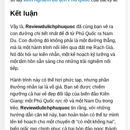
Kết luận
Vậy là,
Reviewdulichphuquoc
đã cùng bạn vẽ ra
con đường chi tiết nhất để đi từ Phú Quốc ra Nam
Du. Con đường đó không phải là một đường thẳng,
mà là một hành trình nối liền qua đất mẹ Rạch Giá.
Nó đòi hỏi sự kiên nhẫn, một kế hoạch kỹ lưỡng và
một tâm hồn sẵn sàng cho những trải nghiệm nối
tiếp.
Hành trình này có thể hơi phức tạp, nhưng phần
thưởng nhận lại là vô giá. Bạn sẽ được chiêm
ngưỡng cả hai vẻ đẹp đối lập của biển đảo Kiên
Giang: một Phú Quốc rực rỡ và một Nam Du trong
trẻo.
Reviewdulichphuquoc
tin rằng, với những
hướng dẫn cặn kẽ này, bạn hoàn toàn có thể tự mình
lên kế hoạch cho một chuyến đi “có một không hai”,
biến giấc mơ chinh phục cả hai hòn đảo ngọc thành