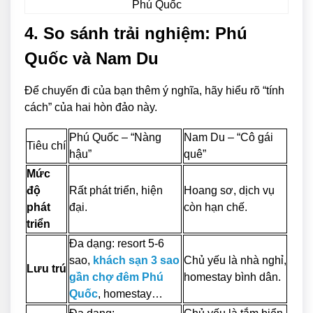
Phú Quốc
4. So sánh trải nghiệm: Phú
Quốc và Nam Du
Để chuyến đi của bạn thêm ý nghĩa, hãy hiểu rõ “tính
cách” của hai hòn đảo này.
Phú Quốc – “Nàng
Nam Du – “Cô gái
Tiêu chí
hậu”
quê”
Mức
độ
Rất phát triển, hiện
Hoang sơ, dịch vụ
phát
đại.
còn hạn chế.
triển
Đa dạng: resort 5-6
sao,
khách sạn 3 sao
Chủ yếu là nhà nghỉ,
Lưu trú
gần chợ đêm Phú
homestay bình dân.
Quốc
, homestay…