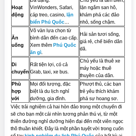
Đa dạng:
Chủ yếu là tắm biển,
Hoạt
VinWonders, Safari,
lặn ngắm san hô,
động
cáp treo, casino,
lặn
khám phá các đảo
biển Phú Quốc
…
nhỏ, sống chậm.
Vô vàn lựa chọn từ
Hải sản tươi sống,
Ăn
bình dân đến cao cấp.
giá rẻ, chế biến dân
uống
Xem thêm
Phú Quốc
dã.
ăn gì
.
Chủ yếu là thuê xe
Di
Rất tiện lợi, có cả
máy hoặc thuê
chuyển
Grab, taxi, xe bus.
thuyền của dân.
Phù
Mọi đối tượng, đặc
Phượt thủ, các bạn
hợp
biệt là du lịch nghỉ
trẻ yêu thích khám
với
dưỡng, gia đình.
phá sự hoang sơ.
Việc trải nghiệm cả hai hòn đảo trong một chuyến đi
sẽ cho bạn một cái nhìn tương phản thú vị, từ một
thiên đường nghỉ dưỡng hiện đại đến một viên ngọc
thô thuần khiết. Đây là một phần tuyệt vời trong cuốn
sổ tay
kinh nghiệm du lịch Phú Quốc
của bất kỳ ai.