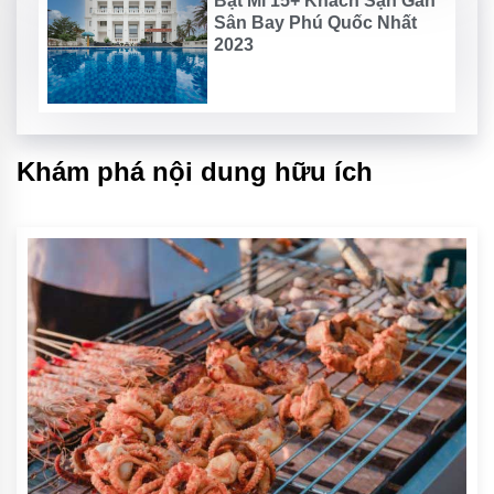
Bật Mí 15+ Khách Sạn Gần
Sân Bay Phú Quốc Nhất
2023
Khám phá nội dung hữu ích