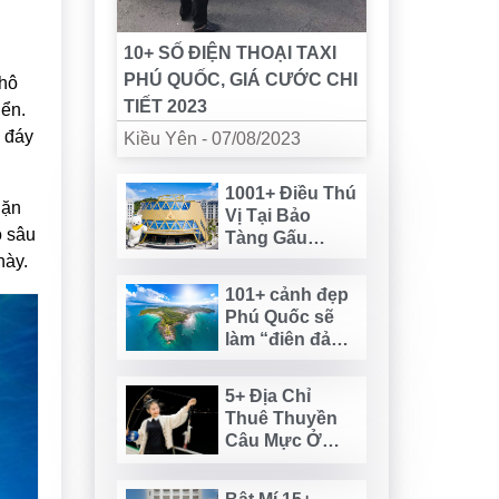
10+ SỐ ĐIỆN THOẠI TAXI
PHÚ QUỐC, GIÁ CƯỚC CHI
 hô
TIẾT 2023
iển.
 đáy
Kiều Yên
-
07/08/2023
1001+ Điều Thú
lặn
Vị Tại Bảo
ộ sâu
Tàng Gấu
Teddy Phú
này.
Quốc
101+ cảnh đẹp
Phú Quốc sẽ
làm “điên đảo”
tâm hồn bạn
5+ Địa Chỉ
Thuê Thuyền
Câu Mực Ở
Phú Quốc Uy
Tín Nhất