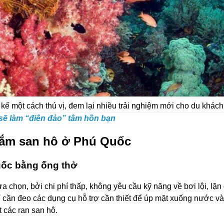
 kế một cách thú vị, đem lại nhiều trải nghiệm mới cho du khách
ẽ làm “điên đảo” tâm hồn bạn
ngắm san hô ở Phú Quốc
uốc bằng ống thở
a chọn, bởi chi phí thấp, không yêu cầu kỹ năng về bơi lội, lặn
 cần đeo các dụng cụ hỗ trợ cần thiết để úp mặt xuống nước và
 các ran san hô.