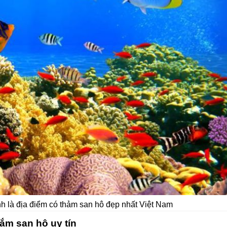
là địa điểm có thảm san hô đẹp nhất Việt Nam
gắm san hô uy tín