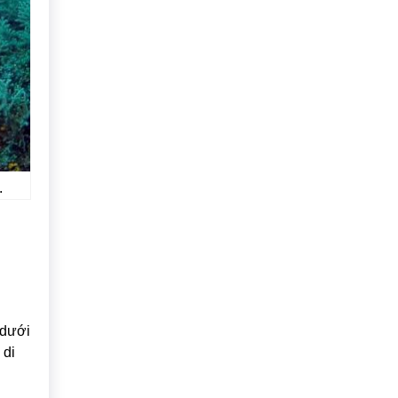
.
 dưới
 di