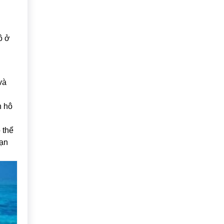
ô ở
và
n hô
 thể
bạn