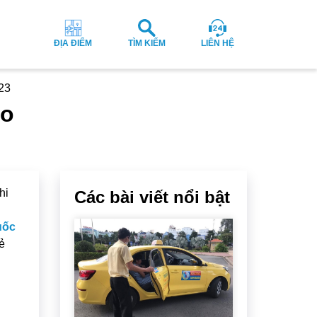
ĐỊA ĐIỂM
TÌM KIẾM
LIÊN HỆ
23
ảo
hi
Các bài viết nổi bật
uốc
ẻ