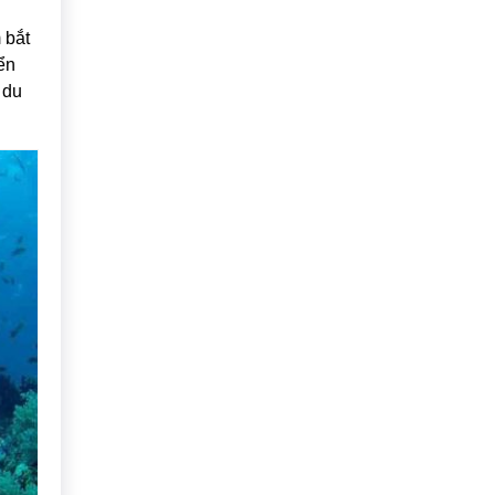
 bắt
ển
 du