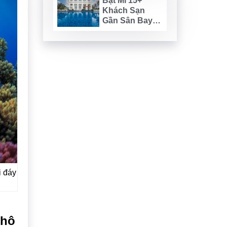
Bật Mí 15+
Khách Sạn
Gần Sân Bay
Phú Quốc Nhất
2023
i đáy
 hô