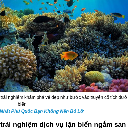
trải nghiệm khám phá vẻ đẹp như bước vào truyện cổ tích dướ
biển
p Nhất Phú Quốc Bạn Không Nên Bỏ Lỡ
 trải nghiệm dịch vụ lặn biển ngắm san