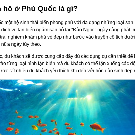
n hô ở Phú Quốc là gì?
c một hệ sinh thái biển phong phú với đa dạng những loại san
dịch vụ lặn biển ngắm san hô tại “Đảo Ngọc” ngày càng phát tr
trải nghiệm khám phá vẻ đẹp như bước vào truyện cổ tích dưới
 nữa ngày tùy theo.
, du khách sẽ được cung cấp đầy đủ các dụng cụ cần thiết để 
ào từng loại hình lặn biển mà du khách có thể lặn xuống các đ
ợc rất nhiều du khách yêu thích khi đến với hòn đảo sinh đẹp 