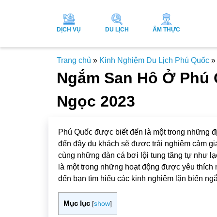
DỊCH VỤ
DU LỊCH
ẨM THỰC
Trang chủ
»
Kinh Nghiệm Du Lịch Phú Quốc
»
Ngắm San Hô Ở Phú Q
Ngọc 2023
Phú Quốc được biết đến là một trong những đị
đến đây du khách sẽ được trải nghiệm cảm giá
cùng những đàn cá bơi lội tung tăng tự như lạ
là một trong những hoạt động được yêu thích n
đến bạn tìm hiểu các kinh nghiệm lặn biển ng
Mục lục
[
show
]