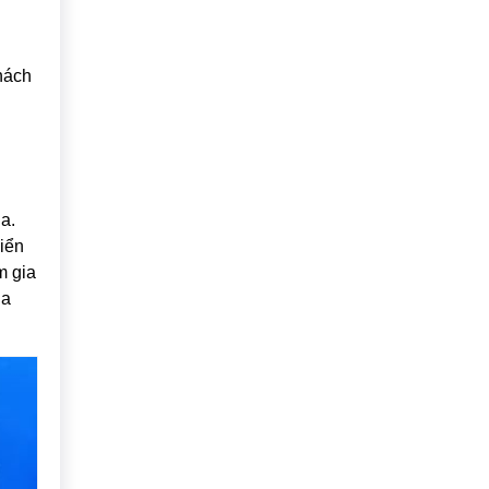
hách
a.
iển
m gia
ủa