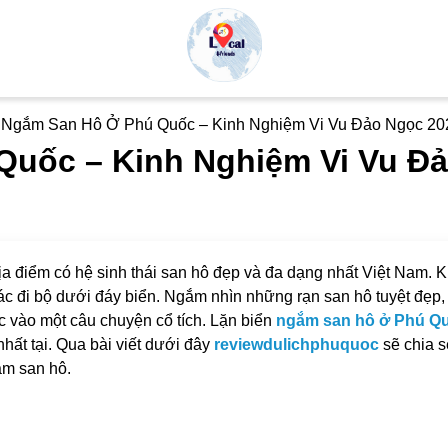
Ngắm San Hô Ở Phú Quốc – Kinh Nghiệm Vi Vu Đảo Ngọc 20
uốc – Kinh Nghiệm Vi Vu Đ
a điểm có hệ sinh thái san hô đẹp và đa dạng nhất Việt Nam. K
c đi bộ dưới đáy biển. Ngắm nhìn những rạn san hô tuyệt đẹp,
c vào một câu chuyện cổ tích. Lặn biển
ngắm san hô ở Phú Q
hất tại. Qua bài viết dưới đây
reviewdulichphuquoc
sẽ chia s
ắm san hô.