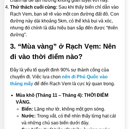
chậm lại để tận hưởng không gian tuyệt vời này.
Thử thách cuối cùng:
Sau khi thấy biển chỉ dẫn vào
Rạch Vẹm, bạn sẽ rẽ vào một con đường đất đỏ. Con
đường này dài khoảng 5km, có thể khá bụi và xóc,
nhưng đó chính là dấu hiệu bạn sắp đến được “thiên
đường”.
3. “Mùa vàng” ở Rạch Vẹm: Nên
đi vào thời điểm nào?
Đây là yếu tố quyết định 90% sự thành công của
chuyến đi. Việc lựa chọn
nên đi Phú Quốc vào
tháng mấy
để đến Rạch Vẹm là cực kỳ quan trọng.
Mùa khô (Tháng 11 – Tháng 4): THỜI ĐIỂM
VÀNG.
Biển:
Lặng như tờ, không một gợn sóng.
Nước:
Trong vắt, có thể nhìn thấy từng hạt cát
và những chú sao biển dưới đáy.