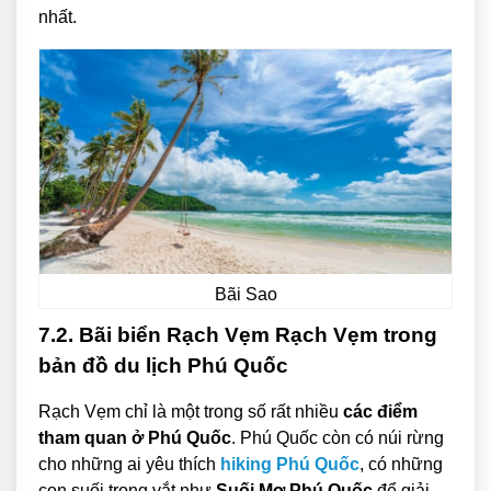
nhất.
Bãi Sao
7.2. Bãi biển Rạch Vẹm Rạch Vẹm trong
bản đồ du lịch Phú Quốc
Rạch Vẹm chỉ là một trong số rất nhiều
các điểm
tham quan ở Phú Quốc
. Phú Quốc còn có núi rừng
cho những ai yêu thích
hiking Phú Quốc
, có những
con suối trong vắt như
Suối Mơ Phú Quốc
để giải