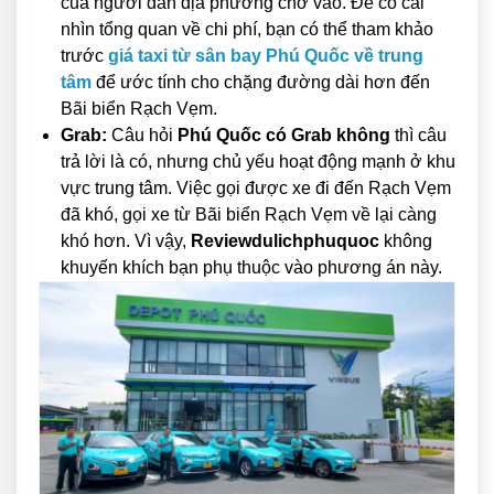
của người dân địa phương chở vào. Để có cái
nhìn tổng quan về chi phí, bạn có thể tham khảo
trước
giá taxi từ sân bay Phú Quốc về trung
tâm
để ước tính cho chặng đường dài hơn đến
Bãi biển Rạch Vẹm.
Grab:
Câu hỏi
Phú Quốc có Grab không
thì câu
trả lời là có, nhưng chủ yếu hoạt động mạnh ở khu
vực trung tâm. Việc gọi được xe đi đến Rạch Vẹm
đã khó, gọi xe từ Bãi biển Rạch Vẹm về lại càng
khó hơn. Vì vậy,
Reviewdulichphuquoc
không
khuyến khích bạn phụ thuộc vào phương án này.