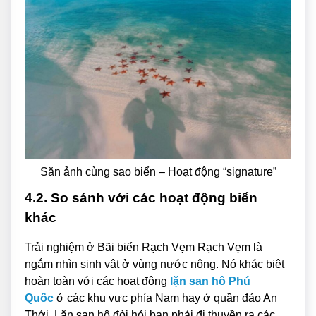
Săn ảnh cùng sao biển – Hoạt động “signature”
4.2. So sánh với các hoạt động biển
khác
Trải nghiệm ở Bãi biển Rạch Vẹm Rạch Vẹm là
ngắm nhìn sinh vật ở vùng nước nông. Nó khác biệt
hoàn toàn với các hoạt động
lặn san hô Phú
Quốc
ở các khu vực phía Nam hay ở quần đảo An
Thới. Lặn san hô đòi hỏi bạn phải đi thuyền ra các