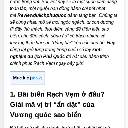
nước trong vắt. Bài viết này sẽ là một cuốn cẩm nang
toàn tập, một người bạn đồng hành chi tiết nhất
mà
Reviewdulichphuquoc
dành tặng bạn. Chúng ta
sẽ cùng nhau mổ xẻ mọi ngóc ngách, từ con đường
đi đầy thử thách, thời điểm vàng để diện kiến sao
biển, cho đến cách “sống ảo” có trách nhiệm và
thưởng thức hải sản “đúng bài” trên các nhà bè. Hãy
cùng lật giở từng trang trong cuốn sổ tay
kinh
nghiệm du lịch Phú Quốc
để bắt đầu hành trình
chinh phục Rạch Vẹm ngay bây giờ!
Mục lục
[
show
]
1. Bãi biển Rạch Vẹm ở đâu?
Giải mã vị trí “ẩn dật” của
Vương quốc sao biển
Để hiểu về một địa danh, trước hết ta phải biết nó