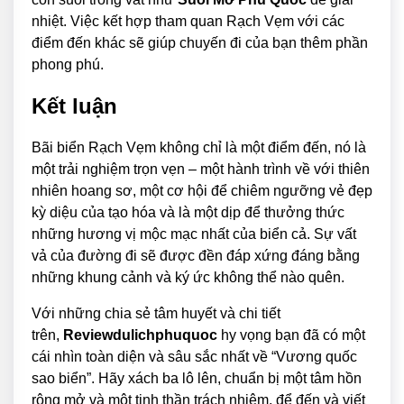
nhiệt. Việc kết hợp tham quan Rạch Vẹm với các
điểm đến khác sẽ giúp chuyến đi của bạn thêm phần
phong phú.
Kết luận
Bãi biển Rạch Vẹm không chỉ là một điểm đến, nó là
một trải nghiệm trọn vẹn – một hành trình về với thiên
nhiên hoang sơ, một cơ hội để chiêm ngưỡng vẻ đẹp
kỳ diệu của tạo hóa và là một dịp để thưởng thức
những hương vị mộc mạc nhất của biển cả. Sự vất
vả của đường đi sẽ được đền đáp xứng đáng bằng
những khung cảnh và ký ức không thể nào quên.
Với những chia sẻ tâm huyết và chi tiết
trên,
Reviewdulichphuquoc
hy vọng bạn đã có một
cái nhìn toàn diện và sâu sắc nhất về “Vương quốc
sao biển”. Hãy xách ba lô lên, chuẩn bị một tâm hồn
rộng mở và một tinh thần trách nhiệm, để đến và viết