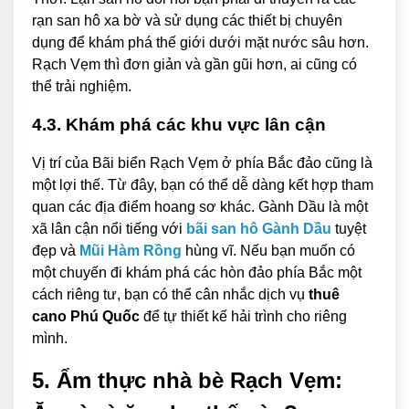
rạn san hô xa bờ và sử dụng các thiết bị chuyên
dụng để khám phá thế giới dưới mặt nước sâu hơn.
Rạch Vẹm thì đơn giản và gần gũi hơn, ai cũng có
thể trải nghiệm.
4.3. Khám phá các khu vực lân cận
Vị trí của Bãi biển Rạch Vẹm ở phía Bắc đảo cũng là
một lợi thế. Từ đây, bạn có thể dễ dàng kết hợp tham
quan các địa điểm hoang sơ khác. Gành Dầu là một
xã lân cận nổi tiếng với
bãi san hô Gành Dầu
tuyệt
đẹp và
Mũi Hàm Rồng
hùng vĩ. Nếu bạn muốn có
một chuyến đi khám phá các hòn đảo phía Bắc một
cách riêng tư, bạn có thể cân nhắc dịch vụ
thuê
cano Phú Quốc
để tự thiết kế hải trình cho riêng
mình.
5. Ẩm thực nhà bè Rạch Vẹm: