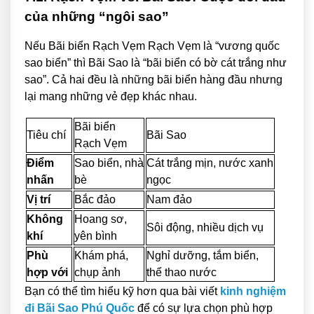
của những “ngôi sao”
Nếu Bãi biển Rạch Vẹm Rạch Vẹm là “vương quốc
sao biển” thì Bãi Sao là “bãi biển có bờ cát trắng như
sao”. Cả hai đều là những bãi biển hàng đầu nhưng
lại mang những vẻ đẹp khác nhau.
Bãi biển
Tiêu chí
Bãi Sao
Rạch Vẹm
Điểm
Sao biển, nhà
Cát trắng mịn, nước xanh
nhấn
bè
ngọc
Vị trí
Bắc đảo
Nam đảo
Không
Hoang sơ,
Sôi động, nhiều dịch vụ
khí
yên bình
Phù
Khám phá,
Nghỉ dưỡng, tắm biển,
hợp với
chụp ảnh
thể thao nước
Bạn có thể tìm hiểu kỹ hơn qua bài viết
kinh nghiệm
đi Bãi Sao Phú Quốc
để có sự lựa chọn phù hợp