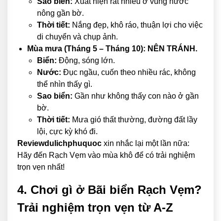
Sao biển:
Xuất hiện rất nhiều ở vùng nước
nông gần bờ.
Thời tiết:
Nắng đẹp, khô ráo, thuận lợi cho việc
di chuyển và chụp ảnh.
Mùa mưa (Tháng 5 – Tháng 10): NÊN TRÁNH.
Biển:
Động, sóng lớn.
Nước:
Đục ngầu, cuốn theo nhiều rác, không
thể nhìn thấy gì.
Sao biển:
Gần như không thấy con nào ở gần
bờ.
Thời tiết:
Mưa gió thất thường, đường đất lầy
lội, cực kỳ khó đi.
Reviewdulichphuquoc
xin nhắc lại một lần nữa:
Hãy đến Rạch Vẹm vào mùa khô để có trải nghiệm
trọn vẹn nhất!
4. Chơi gì ở Bãi biển Rạch Vẹm?
Trải nghiệm trọn vẹn từ A-Z