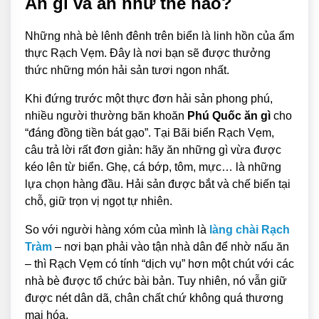
Ăn gì và ăn như thế nào?
Những nhà bè lênh đênh trên biển là linh hồn của ẩm
thực Rạch Vẹm. Đây là nơi bạn sẽ được thưởng
thức những món hải sản tươi ngon nhất.
Khi đứng trước một thực đơn hải sản phong phú,
nhiều người thường băn khoăn
Phú Quốc ăn gì
cho
“đáng đồng tiền bát gạo”. Tại Bãi biển Rạch Vẹm,
câu trả lời rất đơn giản: hãy ăn những gì vừa được
kéo lên từ biển. Ghẹ, cá bớp, tôm, mực… là những
lựa chọn hàng đầu. Hải sản được bắt và chế biến tại
chỗ, giữ trọn vị ngọt tự nhiên.
So với người hàng xóm của mình là
làng chài Rạch
Tràm
– nơi bạn phải vào tận nhà dân để nhờ nấu ăn
– thì Rạch Vẹm có tính “dịch vụ” hơn một chút với các
nhà bè được tổ chức bài bản. Tuy nhiên, nó vẫn giữ
được nét dân dã, chân chất chứ không quá thương
mại hóa.