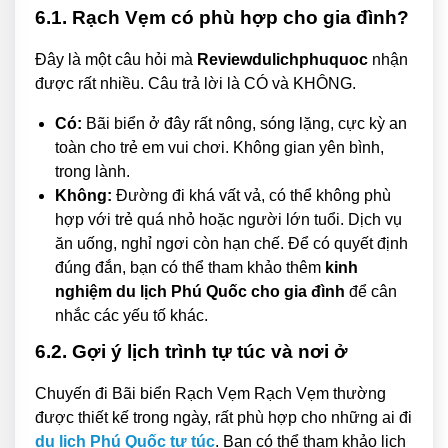
6.1. Rạch Vẹm có phù hợp cho gia đình?
Đây là một câu hỏi mà
Reviewdulichphuquoc
nhận
được rất nhiều. Câu trả lời là CÓ và KHÔNG.
Có:
Bãi biển ở đây rất nông, sóng lặng, cực kỳ an
toàn cho trẻ em vui chơi. Không gian yên bình,
trong lành.
Không:
Đường đi khá vất vả, có thể không phù
hợp với trẻ quá nhỏ hoặc người lớn tuổi. Dịch vụ
ăn uống, nghỉ ngơi còn hạn chế. Để có quyết định
đúng đắn, bạn có thể tham khảo thêm
kinh
nghiệm du lịch Phú Quốc cho gia đình
để cân
nhắc các yếu tố khác.
6.2. Gợi ý lịch trình tự túc và nơi ở
Chuyến đi Bãi biển Rạch Vẹm Rạch Vẹm thường
được thiết kế trong ngày, rất phù hợp cho những ai đi
du lịch Phú Quốc tự túc
. Bạn có thể tham khảo lịch